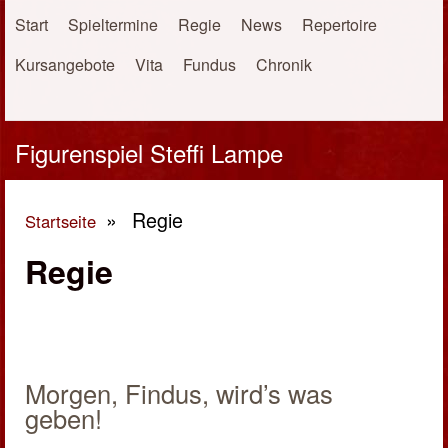
Direkt zum Inhalt
Start
Spieltermine
Regie
News
Repertoire
Kursangebote
Vita
Fundus
Chronik
Figurenspiel Steffi Lampe
»
Regie
Startseite
Sie sind hier
Regie
Morgen, Findus, wird’s was
geben!