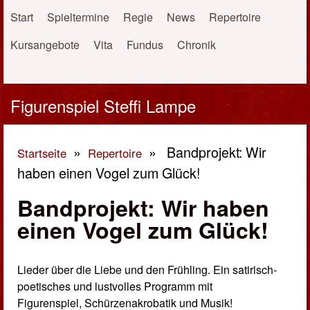
Direkt zum Inhalt
Start
Spieltermine
Regie
News
Repertoire
Kursangebote
Vita
Fundus
Chronik
Figurenspiel Steffi Lampe
»
»
Bandprojekt: Wir
Startseite
Repertoire
haben einen Vogel zum Glück!
Sie sind hier
Bandprojekt: Wir haben
einen Vogel zum Glück!
Lieder über die Liebe und den Frühling. Ein satirisch-
poetisches und lustvolles Programm mit
Figurenspiel, Schürzenakrobatik und Musik!