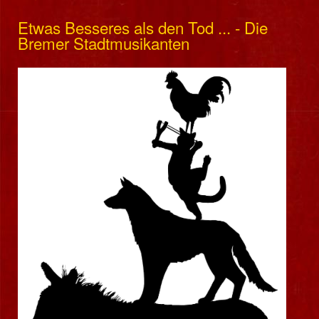
Etwas Besseres als den Tod ... - Die
Bremer Stadtmusikanten