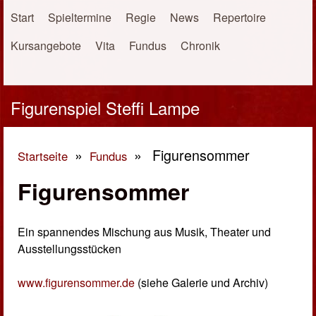
Direkt zum Inhalt
Start
Spieltermine
Regie
News
Repertoire
Kursangebote
Vita
Fundus
Chronik
Figurenspiel Steffi Lampe
»
»
Figurensommer
Startseite
Fundus
Sie sind hier
Figurensommer
Ein spannendes Mischung aus Musik, Theater und
Ausstellungsstücken
www.figurensommer.de
(siehe Galerie und Archiv)