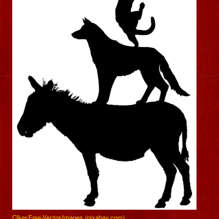
Clker-Free-Vector-Images (pixabay.com)